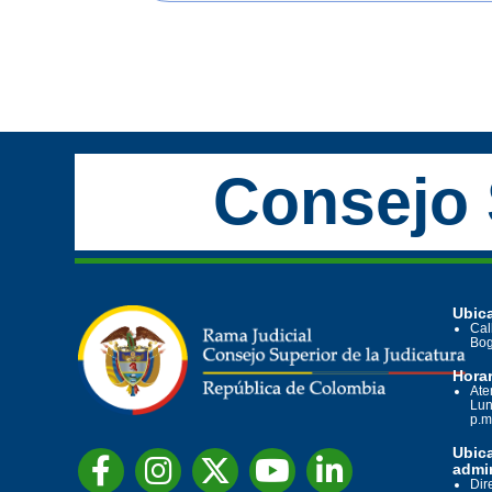
Consejo 
Ubica
Cal
Bog
Horar
Ate
Lun
p.m
Ubic
admin
Dir