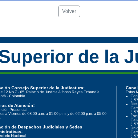
Volver
Superior de la J
ción Consejo Superior de la Judicatura:
Canal
le 12 No 7 - 65, Palacio de Justicia Alfonso Reyes Echandía
Estos
N
otá - Colombia
Cons
(+57
Dire
ios de Atención:
Carr
nción Presencial:
(+57
es a Viernes de 08:00 a.m. a 01:00 p.m. y de 02:00 p.m. a 05:00
Escu
.
Call
(+57
ación de Despachos Judiciales y Sedes
Unid
istrativas:
Carr
ectorio Nacional
(+57