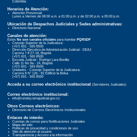
Colombia
Horarios de Atención:
Atención Presencial:
Lunes a Viernes de 08:00 a.m. a 01:00 p.m. y de 02:00 p.m. a 05:00 p.m.
Ubicación de Despachos Judiciales y Sedes administrativas:
Directorio Nacional
Canales de atención:
Estos
No son canales oficiales
para tramitar
PQRSDF
Consejo Superior de la Judicatura:
(+57) 601 - 565 8500
Dirección Ejecutiva de Administración Judicial - DEAJ:
Carrera 7 # 27-18, Bogotá
(+57) 601 - 565 8500
Escuela Judicial - Rodrigo Lara Bonilla:
Calle 11 No 9a - 24, Bogotá
(+57) 601 - 565 8500
Unidades - Consejo Superior de la Judicatura:
Carrera 8 N° 12b - 82 Edificio la Bolsa
(+57) 601 - 565 8500
Acceda a su correo electrónico institucional
(Servidores Judiciales)
Correo electrónico institucional:
info@cendoj.ramajudicial.gov.co
Otros Correos electrónicos:
Directorio de Correos Electrónicos Institucionales
Enlaces de interés:
Cuentas de correo para Notificaciones Judiciales
Mapa del sitio
Políticas de privacidad y condiciones de uso
Sitio de atención al usuario
Transparencia y Acceso a la información