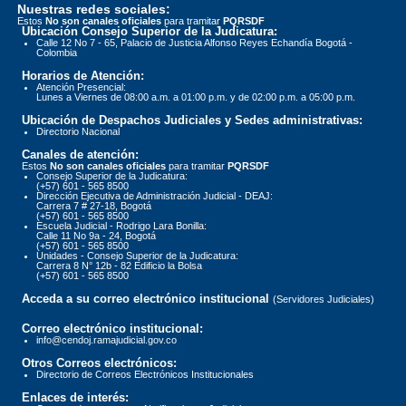
Nuestras redes sociales:
Estos
No son canales oficiales
para tramitar
PQRSDF
Ubicación Consejo Superior de la Judicatura:
Calle 12 No 7 - 65, Palacio de Justicia Alfonso Reyes Echandía Bogotá -
Colombia
Horarios de Atención:
Atención Presencial:
Lunes a Viernes de 08:00 a.m. a 01:00 p.m. y de 02:00 p.m. a 05:00 p.m.
Ubicación de Despachos Judiciales y Sedes administrativas:
Directorio Nacional
Canales de atención:
Estos
No son canales oficiales
para tramitar
PQRSDF
Consejo Superior de la Judicatura:
(+57) 601 - 565 8500
Dirección Ejecutiva de Administración Judicial - DEAJ:
Carrera 7 # 27-18, Bogotá
(+57) 601 - 565 8500
Escuela Judicial - Rodrigo Lara Bonilla:
Calle 11 No 9a - 24, Bogotá
(+57) 601 - 565 8500
Unidades - Consejo Superior de la Judicatura:
Carrera 8 N° 12b - 82 Edificio la Bolsa
(+57) 601 - 565 8500
Acceda a su correo electrónico institucional
(Servidores Judiciales)
Correo electrónico institucional:
info@cendoj.ramajudicial.gov.co
Otros Correos electrónicos:
Directorio de Correos Electrónicos Institucionales
Enlaces de interés: