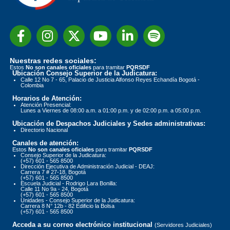
Nuestras redes sociales:
Estos
No son canales oficiales
para tramitar
PQRSDF
Ubicación Consejo Superior de la Judicatura:
Calle 12 No 7 - 65, Palacio de Justicia Alfonso Reyes Echandía Bogotá -
Colombia
Horarios de Atención:
Atención Presencial:
Lunes a Viernes de 08:00 a.m. a 01:00 p.m. y de 02:00 p.m. a 05:00 p.m.
Ubicación de Despachos Judiciales y Sedes administrativas:
Directorio Nacional
Canales de atención:
Estos
No son canales oficiales
para tramitar
PQRSDF
Consejo Superior de la Judicatura:
(+57) 601 - 565 8500
Dirección Ejecutiva de Administración Judicial - DEAJ:
Carrera 7 # 27-18, Bogotá
(+57) 601 - 565 8500
Escuela Judicial - Rodrigo Lara Bonilla:
Calle 11 No 9a - 24, Bogotá
(+57) 601 - 565 8500
Unidades - Consejo Superior de la Judicatura:
Carrera 8 N° 12b - 82 Edificio la Bolsa
(+57) 601 - 565 8500
Acceda a su correo electrónico institucional
(Servidores Judiciales)