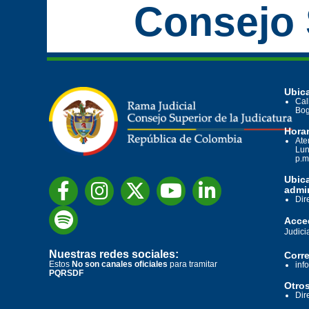
Consejo 
Ubica
Cal
Bog
Horar
Ate
Lun
p.m
Ubic
admin
Dir
Acced
Judici
Nuestras redes sociales:
Corre
Estos
No son canales oficiales
para tramitar
inf
PQRSDF
Otros
Dir