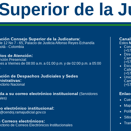
Superior de la J
ción Consejo Superior de la Judicatura:
Canal
le 12 No 7 - 65, Palacio de Justicia Alfonso Reyes Echandía
Estos
N
otá - Colombia
Cons
(+57
Dire
ios de Atención:
Carr
nción Presencial:
(+57
es a Viernes de 08:00 a.m. a 01:00 p.m. y de 02:00 p.m. a 05:00
Escu
.
Call
(+57
ación de Despachos Judiciales y Sedes
Unid
istrativas:
Carr
ectorio Nacional
(+57
a a su correo electrónico institucional
Enlac
(Servidores
ales)
Cuen
Mapa
o electrónico institucional:
Polí
o@cendoj.ramajudicial.gov.co
Siti
 Correos electrónicos:
Tran
ectorio de Correos Electrónicos Institucionales