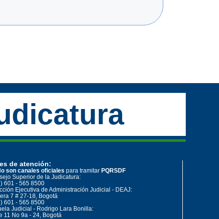
udicatura
es de atención:
o son canales oficiales
para tramitar
PQRSDF
ejo Superior de la Judicatura:
) 601 - 565 8500
cción Ejecutiva de Administración Judicial - DEAJ:
era 7 # 27-18, Bogotá
) 601 - 565 8500
ela Judicial - Rodrigo Lara Bonilla:
e 11 No 9a - 24, Bogotá