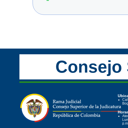
Consejo 
Ubica
Cal
Bog
Horar
Ate
Lun
p.m