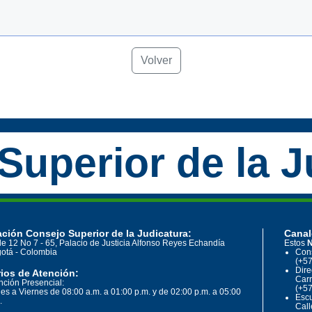
Volver
Superior de la J
ción Consejo Superior de la Judicatura:
Canal
le 12 No 7 - 65, Palacio de Justicia Alfonso Reyes Echandía
Estos
N
otá - Colombia
Cons
(+57
Dire
ios de Atención:
Carr
nción Presencial:
(+57
es a Viernes de 08:00 a.m. a 01:00 p.m. y de 02:00 p.m. a 05:00
Escu
.
Call