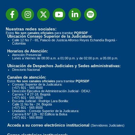
Nuestras redes sociales:
Estos
No son canales oficiales
para tramitar
PQRSDF
Ubicación Consejo Superior de la Judicatura:
Calle 12 No 7 - 65, Palacio de Justicia Alfonso Reyes Echandía Bogotá -
Colombia
Horarios de Atención:
Atención Presencial:
Lunes a Viernes de 08:00 a.m. a 01:00 p.m. y de 02:00 p.m. a 05:00 p.m.
Ubicación de Despachos Judiciales y Sedes administrativas:
Directorio Nacional
Canales de atención:
Estos
No son canales oficiales
para tramitar
PQRSDF
Consejo Superior de la Judicatura:
(+57) 601 - 565 8500
Dirección Ejecutiva de Administración Judicial - DEAJ:
Carrera 7 # 27-18, Bogotá
(+57) 601 - 565 8500
Escuela Judicial - Rodrigo Lara Bonilla:
Calle 11 No 9a - 24, Bogotá
(+57) 601 - 565 8500
Unidades - Consejo Superior de la Judicatura:
Carrera 8 N° 12b - 82 Edificio la Bolsa
(+57) 601 - 565 8500
Acceda a su correo electrónico institucional
(Servidores Judiciales)