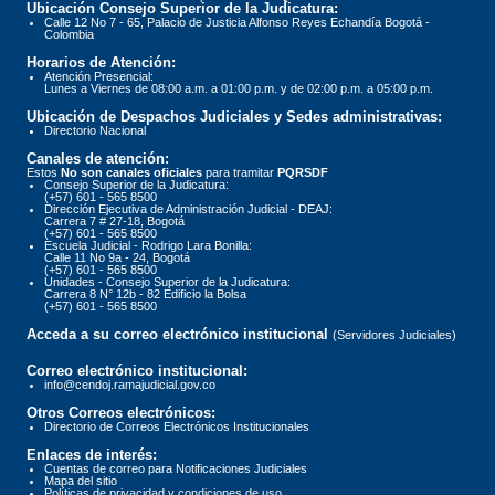
Ubicación Consejo Superior de la Judicatura:
Calle 12 No 7 - 65, Palacio de Justicia Alfonso Reyes Echandía Bogotá -
Colombia
Horarios de Atención:
Atención Presencial:
Lunes a Viernes de 08:00 a.m. a 01:00 p.m. y de 02:00 p.m. a 05:00 p.m.
Ubicación de Despachos Judiciales y Sedes administrativas:
Directorio Nacional
Canales de atención:
Estos
No son canales oficiales
para tramitar
PQRSDF
Consejo Superior de la Judicatura:
(+57) 601 - 565 8500
Dirección Ejecutiva de Administración Judicial - DEAJ:
Carrera 7 # 27-18, Bogotá
(+57) 601 - 565 8500
Escuela Judicial - Rodrigo Lara Bonilla:
Calle 11 No 9a - 24, Bogotá
(+57) 601 - 565 8500
Unidades - Consejo Superior de la Judicatura:
Carrera 8 N° 12b - 82 Edificio la Bolsa
(+57) 601 - 565 8500
Acceda a su correo electrónico institucional
(Servidores Judiciales)
Correo electrónico institucional:
info@cendoj.ramajudicial.gov.co
Otros Correos electrónicos:
Directorio de Correos Electrónicos Institucionales
Enlaces de interés:
Cuentas de correo para Notificaciones Judiciales
Mapa del sitio
Políticas de privacidad y condiciones de uso