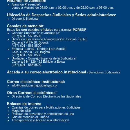
Horarios de Atención:
Atención Presencial:
Lunes a Viernes de 08:00 a.m. a 01:00 p.m. y de 02:00 p.m. a 05:00 p.m.
Ubicación de Despachos Judiciales y Sedes administrativas:
Directorio Nacional
Canales de atención:
Estos
No son canales oficiales
para tramitar
PQRSDF
Consejo Superior de la Judicatura:
(+57) 601 - 565 8500
Dirección Ejecutiva de Administración Judicial - DEAJ:
Carrera 7 # 27-18, Bogotá
(+57) 601 - 565 8500
Escuela Judicial - Rodrigo Lara Bonilla:
Calle 11 No 9a - 24, Bogotá
(+57) 601 - 565 8500
Unidades - Consejo Superior de la Judicatura:
Carrera 8 N° 12b - 82 Edificio la Bolsa
(+57) 601 - 565 8500
Acceda a su correo electrónico institucional
(Servidores Judiciales)
Correo electrónico institucional:
info@cendoj.ramajudicial.gov.co
Otros Correos electrónicos:
Directorio de Correos Electrónicos Institucionales
Enlaces de interés:
Cuentas de correo para Notificaciones Judiciales
Mapa del sitio
Políticas de privacidad y condiciones de uso
Sitio de atención al usuario
Transparencia y Acceso a la información