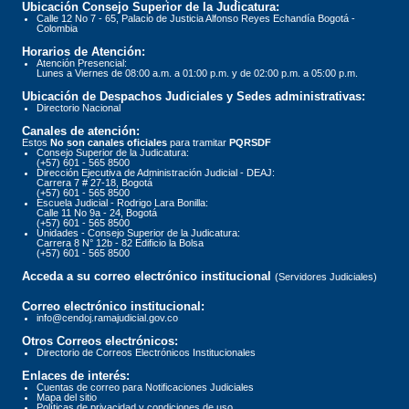
Ubicación Consejo Superior de la Judicatura:
Calle 12 No 7 - 65, Palacio de Justicia Alfonso Reyes Echandía Bogotá -
Colombia
Horarios de Atención:
Atención Presencial:
Lunes a Viernes de 08:00 a.m. a 01:00 p.m. y de 02:00 p.m. a 05:00 p.m.
Ubicación de Despachos Judiciales y Sedes administrativas:
Directorio Nacional
Canales de atención:
Estos
No son canales oficiales
para tramitar
PQRSDF
Consejo Superior de la Judicatura:
(+57) 601 - 565 8500
Dirección Ejecutiva de Administración Judicial - DEAJ:
Carrera 7 # 27-18, Bogotá
(+57) 601 - 565 8500
Escuela Judicial - Rodrigo Lara Bonilla:
Calle 11 No 9a - 24, Bogotá
(+57) 601 - 565 8500
Unidades - Consejo Superior de la Judicatura:
Carrera 8 N° 12b - 82 Edificio la Bolsa
(+57) 601 - 565 8500
Acceda a su correo electrónico institucional
(Servidores Judiciales)
Correo electrónico institucional:
info@cendoj.ramajudicial.gov.co
Otros Correos electrónicos:
Directorio de Correos Electrónicos Institucionales
Enlaces de interés:
Cuentas de correo para Notificaciones Judiciales
Mapa del sitio
Políticas de privacidad y condiciones de uso