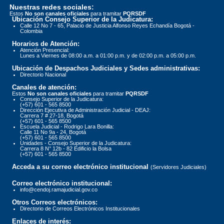
Nuestras redes sociales:
Estos
No son canales oficiales
para tramitar
PQRSDF
Ubicación Consejo Superior de la Judicatura:
Calle 12 No 7 - 65, Palacio de Justicia Alfonso Reyes Echandía Bogotá -
Colombia
Horarios de Atención:
Atención Presencial:
Lunes a Viernes de 08:00 a.m. a 01:00 p.m. y de 02:00 p.m. a 05:00 p.m.
Ubicación de Despachos Judiciales y Sedes administrativas:
Directorio Nacional
Canales de atención:
Estos
No son canales oficiales
para tramitar
PQRSDF
Consejo Superior de la Judicatura:
(+57) 601 - 565 8500
Dirección Ejecutiva de Administración Judicial - DEAJ:
Carrera 7 # 27-18, Bogotá
(+57) 601 - 565 8500
Escuela Judicial - Rodrigo Lara Bonilla:
Calle 11 No 9a - 24, Bogotá
(+57) 601 - 565 8500
Unidades - Consejo Superior de la Judicatura:
Carrera 8 N° 12b - 82 Edificio la Bolsa
(+57) 601 - 565 8500
Acceda a su correo electrónico institucional
(Servidores Judiciales)
Correo electrónico institucional:
info@cendoj.ramajudicial.gov.co
Otros Correos electrónicos:
Directorio de Correos Electrónicos Institucionales
Enlaces de interés: