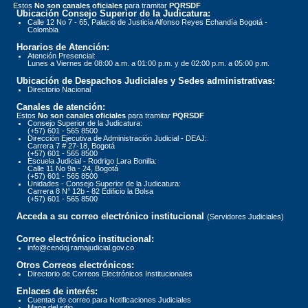
Estos
No son canales oficiales
para tramitar
PQRSDF
Ubicación Consejo Superior de la Judicatura:
Calle 12 No 7 - 65, Palacio de Justicia Alfonso Reyes Echandía Bogotá -
Colombia
Horarios de Atención:
Atención Presencial:
Lunes a Viernes de 08:00 a.m. a 01:00 p.m. y de 02:00 p.m. a 05:00 p.m.
Ubicación de Despachos Judiciales y Sedes administrativas:
Directorio Nacional
Canales de atención:
Estos
No son canales oficiales
para tramitar
PQRSDF
Consejo Superior de la Judicatura:
(+57) 601 - 565 8500
Dirección Ejecutiva de Administración Judicial - DEAJ:
Carrera 7 # 27-18, Bogotá
(+57) 601 - 565 8500
Escuela Judicial - Rodrigo Lara Bonilla:
Calle 11 No 9a - 24, Bogotá
(+57) 601 - 565 8500
Unidades - Consejo Superior de la Judicatura:
Carrera 8 N° 12b - 82 Edificio la Bolsa
(+57) 601 - 565 8500
Acceda a su correo electrónico institucional
(Servidores Judiciales)
Correo electrónico institucional:
info@cendoj.ramajudicial.gov.co
Otros Correos electrónicos:
Directorio de Correos Electrónicos Institucionales
Enlaces de interés:
Cuentas de correo para Notificaciones Judiciales
Mapa del sitio