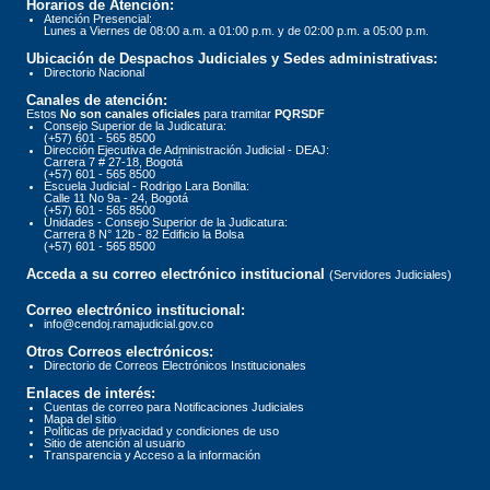
Horarios de Atención:
Atención Presencial:
Lunes a Viernes de 08:00 a.m. a 01:00 p.m. y de 02:00 p.m. a 05:00 p.m.
Ubicación de Despachos Judiciales y Sedes administrativas:
Directorio Nacional
Canales de atención:
Estos
No son canales oficiales
para tramitar
PQRSDF
Consejo Superior de la Judicatura:
(+57) 601 - 565 8500
Dirección Ejecutiva de Administración Judicial - DEAJ:
Carrera 7 # 27-18, Bogotá
(+57) 601 - 565 8500
Escuela Judicial - Rodrigo Lara Bonilla:
Calle 11 No 9a - 24, Bogotá
(+57) 601 - 565 8500
Unidades - Consejo Superior de la Judicatura:
Carrera 8 N° 12b - 82 Edificio la Bolsa
(+57) 601 - 565 8500
Acceda a su correo electrónico institucional
(Servidores Judiciales)
Correo electrónico institucional:
info@cendoj.ramajudicial.gov.co
Otros Correos electrónicos:
Directorio de Correos Electrónicos Institucionales
Enlaces de interés:
Cuentas de correo para Notificaciones Judiciales
Mapa del sitio
Políticas de privacidad y condiciones de uso
Sitio de atención al usuario
Transparencia y Acceso a la información