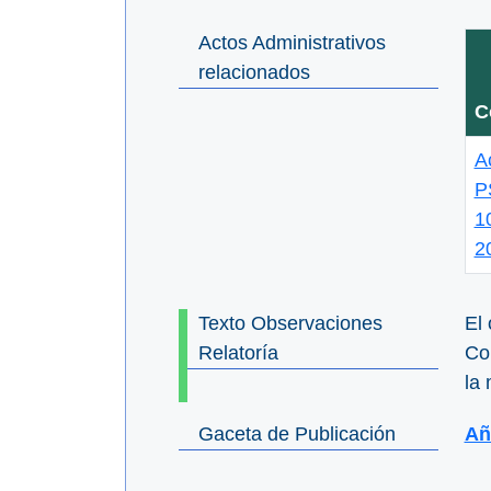
Actos Administrativos
relacionados
C
A
P
1
2
Texto Observaciones
El 
Relatoría
Co
la
Gaceta de Publicación
Añ