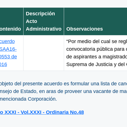
Descripción
Acto
ontenido
Administrativo
Observaciones
cuerdo
“Por medio del cual se reg
SAA16-
convocatoria pública para c
0553 de
de aspirantes a magistrado
016
Suprema de Justicia y del
objeto del presente acuerdo es formular una lista de ca
nsejo de Estado, en aras de proveer una vacante de mag
 mencionada Corporación.
o XXXI - Vol.XXXI - Ordinaria No.48