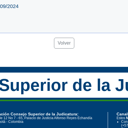
/09/2024
Volver
Superior de la J
ción Consejo Superior de la Judicatura:
Canal
le 12 No 7 - 65, Palacio de Justicia Alfonso Reyes Echandía
Estos
N
otá - Colombia
Cons
(+57