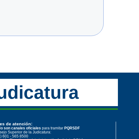
udicatura
es de atención:
o son canales oficiales
para tramitar
PQRSDF
ejo Superior de la Judicatura:
) 601 - 565 8500