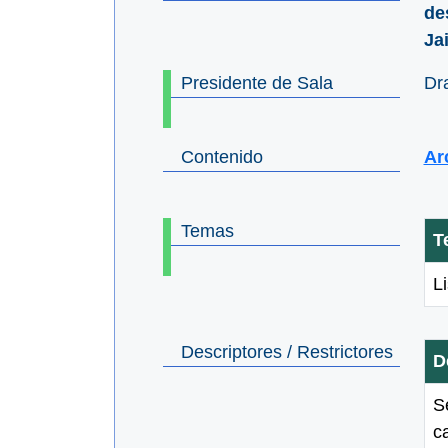
de
Ja
Presidente de Sala
Dr
Contenido
Ar
Temas
T
L
Descriptores / Restrictores
D
S
c