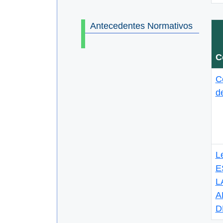
Antecedentes Normativos
C
C
d
L
E
L
A
D