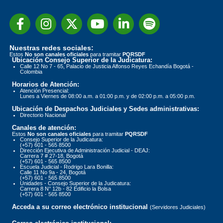
Nuestras redes sociales:
Estos
No son canales oficiales
para tramitar
PQRSDF
Ubicación Consejo Superior de la Judicatura:
Calle 12 No 7 - 65, Palacio de Justicia Alfonso Reyes Echandía Bogotá -
Colombia
Horarios de Atención:
Atención Presencial:
Lunes a Viernes de 08:00 a.m. a 01:00 p.m. y de 02:00 p.m. a 05:00 p.m.
Ubicación de Despachos Judiciales y Sedes administrativas:
Directorio Nacional
Canales de atención:
Estos
No son canales oficiales
para tramitar
PQRSDF
Consejo Superior de la Judicatura:
(+57) 601 - 565 8500
Dirección Ejecutiva de Administración Judicial - DEAJ:
Carrera 7 # 27-18, Bogotá
(+57) 601 - 565 8500
Escuela Judicial - Rodrigo Lara Bonilla:
Calle 11 No 9a - 24, Bogotá
(+57) 601 - 565 8500
Unidades - Consejo Superior de la Judicatura:
Carrera 8 N° 12b - 82 Edificio la Bolsa
(+57) 601 - 565 8500
Acceda a su correo electrónico institucional
(Servidores Judiciales)