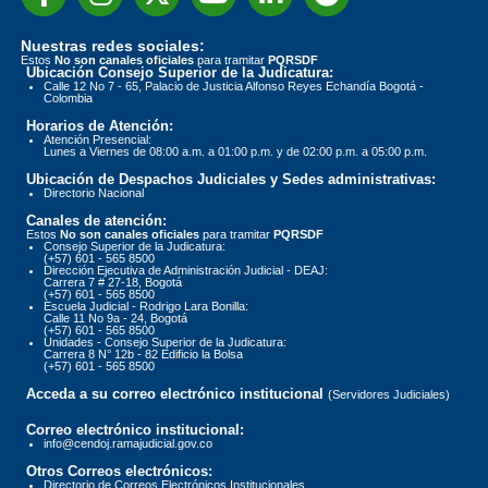
Nuestras redes sociales:
Estos
No son canales oficiales
para tramitar
PQRSDF
Ubicación Consejo Superior de la Judicatura:
Calle 12 No 7 - 65, Palacio de Justicia Alfonso Reyes Echandía Bogotá -
Colombia
Horarios de Atención:
Atención Presencial:
Lunes a Viernes de 08:00 a.m. a 01:00 p.m. y de 02:00 p.m. a 05:00 p.m.
Ubicación de Despachos Judiciales y Sedes administrativas:
Directorio Nacional
Canales de atención:
Estos
No son canales oficiales
para tramitar
PQRSDF
Consejo Superior de la Judicatura:
(+57) 601 - 565 8500
Dirección Ejecutiva de Administración Judicial - DEAJ:
Carrera 7 # 27-18, Bogotá
(+57) 601 - 565 8500
Escuela Judicial - Rodrigo Lara Bonilla:
Calle 11 No 9a - 24, Bogotá
(+57) 601 - 565 8500
Unidades - Consejo Superior de la Judicatura:
Carrera 8 N° 12b - 82 Edificio la Bolsa
(+57) 601 - 565 8500
Acceda a su correo electrónico institucional
(Servidores Judiciales)
Correo electrónico institucional:
info@cendoj.ramajudicial.gov.co
Otros Correos electrónicos:
Directorio de Correos Electrónicos Institucionales