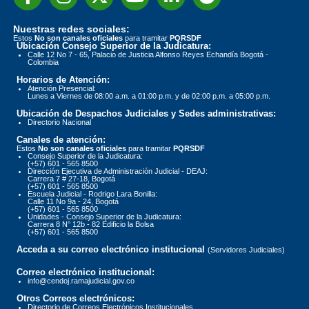
Nuestras redes sociales:
Estos
No son canales oficiales
para tramitar
PQRSDF
Ubicación Consejo Superior de la Judicatura:
Calle 12 No 7 - 65, Palacio de Justicia Alfonso Reyes Echandía Bogotá -
Colombia
Horarios de Atención:
Atención Presencial:
Lunes a Viernes de 08:00 a.m. a 01:00 p.m. y de 02:00 p.m. a 05:00 p.m.
Ubicación de Despachos Judiciales y Sedes administrativas:
Directorio Nacional
Canales de atención:
Estos
No son canales oficiales
para tramitar
PQRSDF
Consejo Superior de la Judicatura:
(+57) 601 - 565 8500
Dirección Ejecutiva de Administración Judicial - DEAJ:
Carrera 7 # 27-18, Bogotá
(+57) 601 - 565 8500
Escuela Judicial - Rodrigo Lara Bonilla:
Calle 11 No 9a - 24, Bogotá
(+57) 601 - 565 8500
Unidades - Consejo Superior de la Judicatura:
Carrera 8 N° 12b - 82 Edificio la Bolsa
(+57) 601 - 565 8500
Acceda a su correo electrónico institucional
(Servidores Judiciales)
Correo electrónico institucional:
info@cendoj.ramajudicial.gov.co
Otros Correos electrónicos:
Directorio de Correos Electrónicos Institucionales