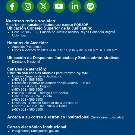
Nuestras redes sociales:
Estos
No son canales oficiales
para tramitar
PQRSDF
Ubicación Consejo Superior de la Judicatura:
Calle 12 No 7 - 65, Palacio de Justicia Alfonso Reyes Echandía Bogotá -
Colombia
Horarios de Atención:
Atención Presencial:
Lunes a Viernes de 08:00 a.m. a 01:00 p.m. y de 02:00 p.m. a 05:00 p.m.
Ubicación de Despachos Judiciales y Sedes administrativas:
Directorio Nacional
Canales de atención:
Estos
No son canales oficiales
para tramitar
PQRSDF
Consejo Superior de la Judicatura:
(+57) 601 - 565 8500
Dirección Ejecutiva de Administración Judicial - DEAJ:
Carrera 7 # 27-18, Bogotá
(+57) 601 - 565 8500
Escuela Judicial - Rodrigo Lara Bonilla:
Calle 11 No 9a - 24, Bogotá
(+57) 601 - 565 8500
Unidades - Consejo Superior de la Judicatura:
Carrera 8 N° 12b - 82 Edificio la Bolsa
(+57) 601 - 565 8500
Acceda a su correo electrónico institucional
(Servidores Judiciales)
Correo electrónico institucional:
info@cendoj.ramajudicial.gov.co