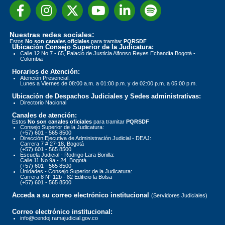
Nuestras redes sociales:
Estos
No son canales oficiales
para tramitar
PQRSDF
Ubicación Consejo Superior de la Judicatura:
Calle 12 No 7 - 65, Palacio de Justicia Alfonso Reyes Echandía Bogotá -
Colombia
Horarios de Atención:
Atención Presencial:
Lunes a Viernes de 08:00 a.m. a 01:00 p.m. y de 02:00 p.m. a 05:00 p.m.
Ubicación de Despachos Judiciales y Sedes administrativas:
Directorio Nacional
Canales de atención:
Estos
No son canales oficiales
para tramitar
PQRSDF
Consejo Superior de la Judicatura:
(+57) 601 - 565 8500
Dirección Ejecutiva de Administración Judicial - DEAJ:
Carrera 7 # 27-18, Bogotá
(+57) 601 - 565 8500
Escuela Judicial - Rodrigo Lara Bonilla:
Calle 11 No 9a - 24, Bogotá
(+57) 601 - 565 8500
Unidades - Consejo Superior de la Judicatura:
Carrera 8 N° 12b - 82 Edificio la Bolsa
(+57) 601 - 565 8500
Acceda a su correo electrónico institucional
(Servidores Judiciales)
Correo electrónico institucional:
info@cendoj.ramajudicial.gov.co