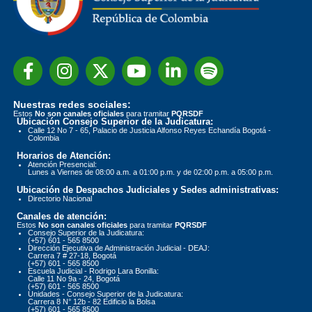
Nuestras redes sociales:
Estos
No son canales oficiales
para tramitar
PQRSDF
Ubicación Consejo Superior de la Judicatura:
Calle 12 No 7 - 65, Palacio de Justicia Alfonso Reyes Echandía Bogotá -
Colombia
Horarios de Atención:
Atención Presencial:
Lunes a Viernes de 08:00 a.m. a 01:00 p.m. y de 02:00 p.m. a 05:00 p.m.
Ubicación de Despachos Judiciales y Sedes administrativas:
Directorio Nacional
Canales de atención:
Estos
No son canales oficiales
para tramitar
PQRSDF
Consejo Superior de la Judicatura:
(+57) 601 - 565 8500
Dirección Ejecutiva de Administración Judicial - DEAJ:
Carrera 7 # 27-18, Bogotá
(+57) 601 - 565 8500
Escuela Judicial - Rodrigo Lara Bonilla:
Calle 11 No 9a - 24, Bogotá
(+57) 601 - 565 8500
Unidades - Consejo Superior de la Judicatura:
Carrera 8 N° 12b - 82 Edificio la Bolsa
(+57) 601 - 565 8500