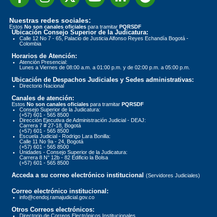
Nuestras redes sociales:
Estos
No son canales oficiales
para tramitar
PQRSDF
Ubicación Consejo Superior de la Judicatura:
Calle 12 No 7 - 65, Palacio de Justicia Alfonso Reyes Echandía Bogotá -
Colombia
Horarios de Atención:
Atención Presencial:
Lunes a Viernes de 08:00 a.m. a 01:00 p.m. y de 02:00 p.m. a 05:00 p.m.
Ubicación de Despachos Judiciales y Sedes administrativas:
Directorio Nacional
Canales de atención:
Estos
No son canales oficiales
para tramitar
PQRSDF
Consejo Superior de la Judicatura:
(+57) 601 - 565 8500
Dirección Ejecutiva de Administración Judicial - DEAJ:
Carrera 7 # 27-18, Bogotá
(+57) 601 - 565 8500
Escuela Judicial - Rodrigo Lara Bonilla:
Calle 11 No 9a - 24, Bogotá
(+57) 601 - 565 8500
Unidades - Consejo Superior de la Judicatura:
Carrera 8 N° 12b - 82 Edificio la Bolsa
(+57) 601 - 565 8500
Acceda a su correo electrónico institucional
(Servidores Judiciales)
Correo electrónico institucional:
info@cendoj.ramajudicial.gov.co
Otros Correos electrónicos:
Directorio de Correos Electrónicos Institucionales