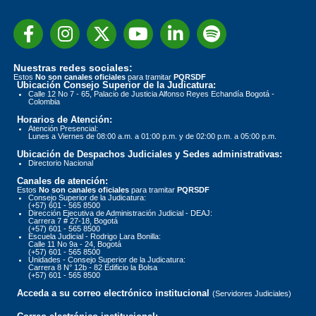
Nuestras redes sociales:
Estos
No son canales oficiales
para tramitar
PQRSDF
Ubicación Consejo Superior de la Judicatura:
Calle 12 No 7 - 65, Palacio de Justicia Alfonso Reyes Echandía Bogotá -
Colombia
Horarios de Atención:
Atención Presencial:
Lunes a Viernes de 08:00 a.m. a 01:00 p.m. y de 02:00 p.m. a 05:00 p.m.
Ubicación de Despachos Judiciales y Sedes administrativas:
Directorio Nacional
Canales de atención:
Estos
No son canales oficiales
para tramitar
PQRSDF
Consejo Superior de la Judicatura:
(+57) 601 - 565 8500
Dirección Ejecutiva de Administración Judicial - DEAJ:
Carrera 7 # 27-18, Bogotá
(+57) 601 - 565 8500
Escuela Judicial - Rodrigo Lara Bonilla:
Calle 11 No 9a - 24, Bogotá
(+57) 601 - 565 8500
Unidades - Consejo Superior de la Judicatura:
Carrera 8 N° 12b - 82 Edificio la Bolsa
(+57) 601 - 565 8500
Acceda a su correo electrónico institucional
(Servidores Judiciales)