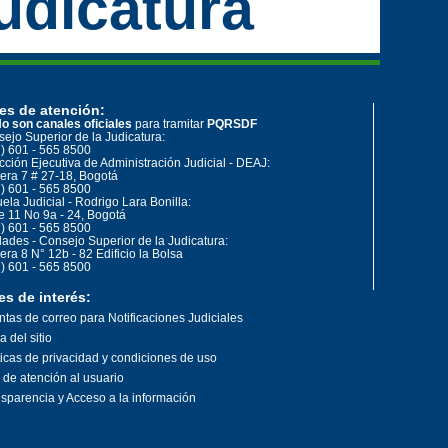
udicatura
es de atención:
o son canales oficiales
para tramitar
PQRSDF
ejo Superior de la Judicatura:
) 601 - 565 8500
cción Ejecutiva de Administración Judicial - DEAJ:
era 7 # 27-18, Bogotá
) 601 - 565 8500
ela Judicial - Rodrigo Lara Bonilla:
e 11 No 9a - 24, Bogotá
) 601 - 565 8500
ades - Consejo Superior de la Judicatura:
era 8 N° 12b - 82 Edificio la Bolsa
) 601 - 565 8500
es de interés:
tas de correo para Notificaciones Judiciales
 del sitio
ticas de privacidad y condiciones de uso
o de atención al usuario
sparencia y Acceso a la información