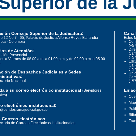
Superior de la J
ción Consejo Superior de la Judicatura:
Canal
le 12 No 7 - 65, Palacio de Justicia Alfonso Reyes Echandía
Estos
N
otá - Colombia
Cons
(+57
Dire
ios de Atención:
Carr
nción Presencial:
(+57
es a Viernes de 08:00 a.m. a 01:00 p.m. y de 02:00 p.m. a 05:00
Escu
.
Call
(+57
ación de Despachos Judiciales y Sedes
Unid
istrativas:
Carr
ectorio Nacional
(+57
a a su correo electrónico institucional
Enlac
(Servidores
ales)
Cuen
Mapa
o electrónico institucional:
Polí
o@cendoj.ramajudicial.gov.co
Siti
 Correos electrónicos:
Tran
ectorio de Correos Electrónicos Institucionales