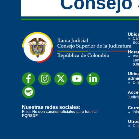
Consejo 
Ubica
Cal
Bog
Horar
Ate
Lun
p.m
Ubic
admin
Dir
Acced
Judici
Nuestras redes sociales:
Corre
Estos
No son canales oficiales
para tramitar
inf
PQRSDF
Otros
Dir