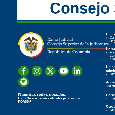
Consejo 
Ubica
Cal
Bog
Horar
Ate
Lun
p.m
Ubic
admin
Dir
Acced
Judici
Nuestras redes sociales:
Corre
Estos
No son canales oficiales
para tramitar
inf
PQRSDF
Otros
Dir