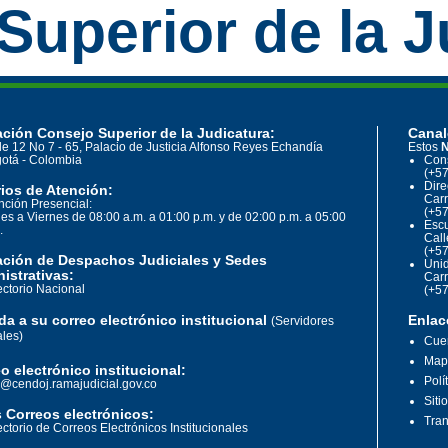
Superior de la J
ción Consejo Superior de la Judicatura:
Canal
le 12 No 7 - 65, Palacio de Justicia Alfonso Reyes Echandía
Estos
N
otá - Colombia
Cons
(+57
Dire
ios de Atención:
Carr
nción Presencial:
(+57
es a Viernes de 08:00 a.m. a 01:00 p.m. y de 02:00 p.m. a 05:00
Escu
.
Call
(+57
ación de Despachos Judiciales y Sedes
Unid
istrativas:
Carr
ectorio Nacional
(+57
a a su correo electrónico institucional
Enlac
(Servidores
ales)
Cuen
Mapa
o electrónico institucional:
Polí
o@cendoj.ramajudicial.gov.co
Siti
 Correos electrónicos:
Tran
ectorio de Correos Electrónicos Institucionales