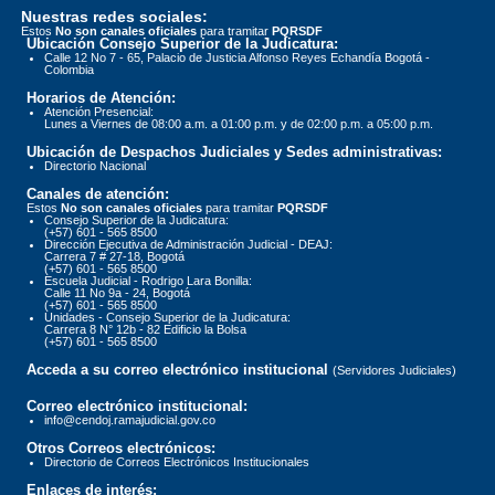
Nuestras redes sociales:
Estos
No son canales oficiales
para tramitar
PQRSDF
Ubicación Consejo Superior de la Judicatura:
Calle 12 No 7 - 65, Palacio de Justicia Alfonso Reyes Echandía Bogotá -
Colombia
Horarios de Atención:
Atención Presencial:
Lunes a Viernes de 08:00 a.m. a 01:00 p.m. y de 02:00 p.m. a 05:00 p.m.
Ubicación de Despachos Judiciales y Sedes administrativas:
Directorio Nacional
Canales de atención:
Estos
No son canales oficiales
para tramitar
PQRSDF
Consejo Superior de la Judicatura:
(+57) 601 - 565 8500
Dirección Ejecutiva de Administración Judicial - DEAJ:
Carrera 7 # 27-18, Bogotá
(+57) 601 - 565 8500
Escuela Judicial - Rodrigo Lara Bonilla:
Calle 11 No 9a - 24, Bogotá
(+57) 601 - 565 8500
Unidades - Consejo Superior de la Judicatura:
Carrera 8 N° 12b - 82 Edificio la Bolsa
(+57) 601 - 565 8500
Acceda a su correo electrónico institucional
(Servidores Judiciales)
Correo electrónico institucional:
info@cendoj.ramajudicial.gov.co
Otros Correos electrónicos:
Directorio de Correos Electrónicos Institucionales
Enlaces de interés: