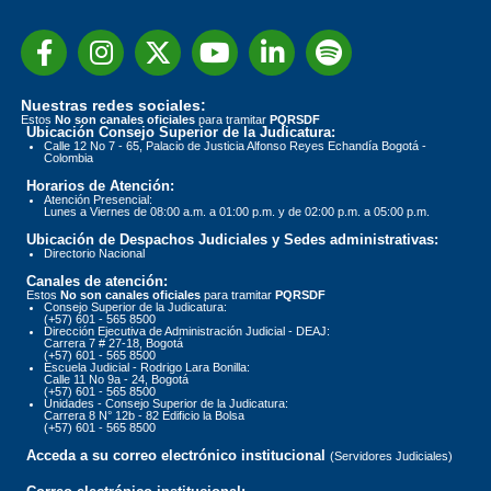
Nuestras redes sociales:
Estos
No son canales oficiales
para tramitar
PQRSDF
Ubicación Consejo Superior de la Judicatura:
Calle 12 No 7 - 65, Palacio de Justicia Alfonso Reyes Echandía Bogotá -
Colombia
Horarios de Atención:
Atención Presencial:
Lunes a Viernes de 08:00 a.m. a 01:00 p.m. y de 02:00 p.m. a 05:00 p.m.
Ubicación de Despachos Judiciales y Sedes administrativas:
Directorio Nacional
Canales de atención:
Estos
No son canales oficiales
para tramitar
PQRSDF
Consejo Superior de la Judicatura:
(+57) 601 - 565 8500
Dirección Ejecutiva de Administración Judicial - DEAJ:
Carrera 7 # 27-18, Bogotá
(+57) 601 - 565 8500
Escuela Judicial - Rodrigo Lara Bonilla:
Calle 11 No 9a - 24, Bogotá
(+57) 601 - 565 8500
Unidades - Consejo Superior de la Judicatura:
Carrera 8 N° 12b - 82 Edificio la Bolsa
(+57) 601 - 565 8500
Acceda a su correo electrónico institucional
(Servidores Judiciales)