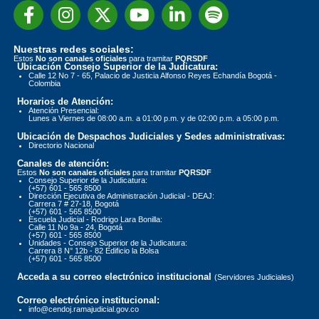
Nuestras redes sociales:
Estos
No son canales oficiales
para tramitar
PQRSDF
Ubicación Consejo Superior de la Judicatura:
Calle 12 No 7 - 65, Palacio de Justicia Alfonso Reyes Echandía Bogotá -
Colombia
Horarios de Atención:
Atención Presencial:
Lunes a Viernes de 08:00 a.m. a 01:00 p.m. y de 02:00 p.m. a 05:00 p.m.
Ubicación de Despachos Judiciales y Sedes administrativas:
Directorio Nacional
Canales de atención:
Estos
No son canales oficiales
para tramitar
PQRSDF
Consejo Superior de la Judicatura:
(+57) 601 - 565 8500
Dirección Ejecutiva de Administración Judicial - DEAJ:
Carrera 7 # 27-18, Bogotá
(+57) 601 - 565 8500
Escuela Judicial - Rodrigo Lara Bonilla:
Calle 11 No 9a - 24, Bogotá
(+57) 601 - 565 8500
Unidades - Consejo Superior de la Judicatura:
Carrera 8 N° 12b - 82 Edificio la Bolsa
(+57) 601 - 565 8500
Acceda a su correo electrónico institucional
(Servidores Judiciales)
Correo electrónico institucional:
info@cendoj.ramajudicial.gov.co