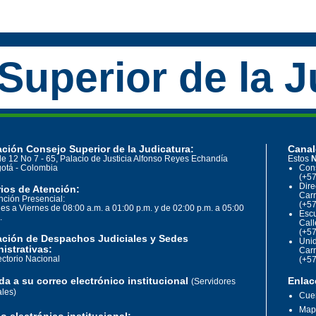
Superior de la J
ción Consejo Superior de la Judicatura:
Canal
le 12 No 7 - 65, Palacio de Justicia Alfonso Reyes Echandía
Estos
N
otá - Colombia
Cons
(+57
Dire
ios de Atención:
Carr
nción Presencial:
(+57
es a Viernes de 08:00 a.m. a 01:00 p.m. y de 02:00 p.m. a 05:00
Escu
.
Call
(+57
ación de Despachos Judiciales y Sedes
Unid
istrativas:
Carr
ectorio Nacional
(+57
a a su correo electrónico institucional
Enlac
(Servidores
ales)
Cuen
Mapa
o electrónico institucional: