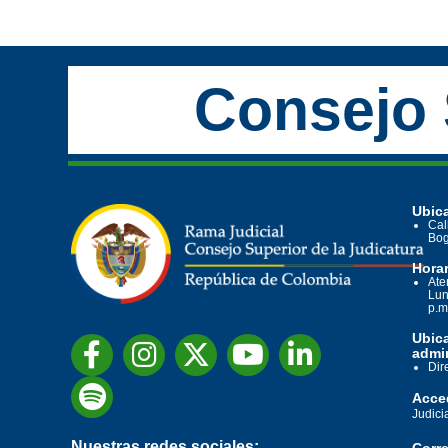
Consejo 
Ubica
Cal
Bog
Horar
Ate
Lun
p.m
Ubic
admin
Dir
Acced
Judici
Nuestras redes sociales:
Corre