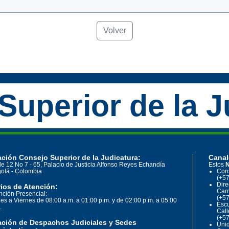
Volver
Superior de la J
ción Consejo Superior de la Judicatura:
Canal
le 12 No 7 - 65, Palacio de Justicia Alfonso Reyes Echandía
Estos
N
otá - Colombia
Cons
(+57
Dire
ios de Atención:
Carr
nción Presencial:
(+57
es a Viernes de 08:00 a.m. a 01:00 p.m. y de 02:00 p.m. a 05:00
Escu
.
Call
(+57
ación de Despachos Judiciales y Sedes
Unid