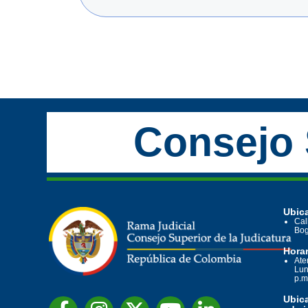
Consejo 
Ubica
Cal
Bog
Horar
Ate
Lun
p.m
Ubic