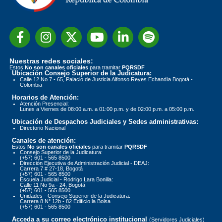
Nuestras redes sociales:
Estos
No son canales oficiales
para tramitar
PQRSDF
Ubicación Consejo Superior de la Judicatura:
Calle 12 No 7 - 65, Palacio de Justicia Alfonso Reyes Echandía Bogotá -
Colombia
Horarios de Atención:
Atención Presencial:
Lunes a Viernes de 08:00 a.m. a 01:00 p.m. y de 02:00 p.m. a 05:00 p.m.
Ubicación de Despachos Judiciales y Sedes administrativas:
Directorio Nacional
Canales de atención:
Estos
No son canales oficiales
para tramitar
PQRSDF
Consejo Superior de la Judicatura:
(+57) 601 - 565 8500
Dirección Ejecutiva de Administración Judicial - DEAJ:
Carrera 7 # 27-18, Bogotá
(+57) 601 - 565 8500
Escuela Judicial - Rodrigo Lara Bonilla:
Calle 11 No 9a - 24, Bogotá
(+57) 601 - 565 8500
Unidades - Consejo Superior de la Judicatura:
Carrera 8 N° 12b - 82 Edificio la Bolsa
(+57) 601 - 565 8500
Acceda a su correo electrónico institucional
(Servidores Judiciales)