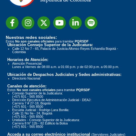
Nuestras redes sociales:
Estos
No son canales oficiales
para tramitar
PQRSDF
Ubicación Consejo Superior de la Judicatura:
Calle 12 No 7 - 65, Palacio de Justicia Alfonso Reyes Echandía Bogotá -
Colombia
Horarios de Atención:
Atención Presencial:
Lunes a Viernes de 08:00 a.m. a 01:00 p.m. y de 02:00 p.m. a 05:00 p.m.
Ubicación de Despachos Judiciales y Sedes administrativas:
Directorio Nacional
Canales de atención:
Estos
No son canales oficiales
para tramitar
PQRSDF
Consejo Superior de la Judicatura:
(+57) 601 - 565 8500
Dirección Ejecutiva de Administración Judicial - DEAJ:
Carrera 7 # 27-18, Bogotá
(+57) 601 - 565 8500
Escuela Judicial - Rodrigo Lara Bonilla:
Calle 11 No 9a - 24, Bogotá
(+57) 601 - 565 8500
Unidades - Consejo Superior de la Judicatura:
Carrera 8 N° 12b - 82 Edificio la Bolsa
(+57) 601 - 565 8500
Acceda a su correo electrónico institucional
(Servidores Judiciales)