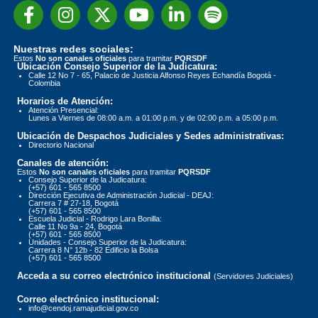
Nuestras redes sociales:
Estos
No son canales oficiales
para tramitar
PQRSDF
Ubicación Consejo Superior de la Judicatura:
Calle 12 No 7 - 65, Palacio de Justicia Alfonso Reyes Echandía Bogotá -
Colombia
Horarios de Atención:
Atención Presencial:
Lunes a Viernes de 08:00 a.m. a 01:00 p.m. y de 02:00 p.m. a 05:00 p.m.
Ubicación de Despachos Judiciales y Sedes administrativas:
Directorio Nacional
Canales de atención:
Estos
No son canales oficiales
para tramitar
PQRSDF
Consejo Superior de la Judicatura:
(+57) 601 - 565 8500
Dirección Ejecutiva de Administración Judicial - DEAJ:
Carrera 7 # 27-18, Bogotá
(+57) 601 - 565 8500
Escuela Judicial - Rodrigo Lara Bonilla:
Calle 11 No 9a - 24, Bogotá
(+57) 601 - 565 8500
Unidades - Consejo Superior de la Judicatura:
Carrera 8 N° 12b - 82 Edificio la Bolsa
(+57) 601 - 565 8500
Acceda a su correo electrónico institucional
(Servidores Judiciales)
Correo electrónico institucional:
info@cendoj.ramajudicial.gov.co