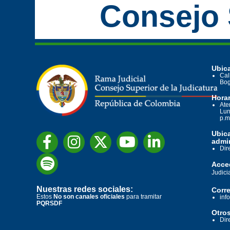
Consejo 
Ubica
Cal
Bog
Horar
Ate
Lun
p.m
Ubic
admin
Dir
Acced
Judici
Nuestras redes sociales:
Corre
Estos
No son canales oficiales
para tramitar
inf
PQRSDF
Otros
Dir