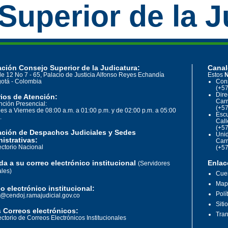
Superior de la J
ción Consejo Superior de la Judicatura:
Canal
le 12 No 7 - 65, Palacio de Justicia Alfonso Reyes Echandía
Estos
N
otá - Colombia
Cons
(+57
Dire
ios de Atención:
Carr
nción Presencial:
(+57
es a Viernes de 08:00 a.m. a 01:00 p.m. y de 02:00 p.m. a 05:00
Escu
.
Call
(+57
ación de Despachos Judiciales y Sedes
Unid
istrativas:
Carr
ectorio Nacional
(+57
a a su correo electrónico institucional
Enlac
(Servidores
ales)
Cuen
Mapa
o electrónico institucional:
Polí
o@cendoj.ramajudicial.gov.co
Siti
 Correos electrónicos:
Tran
ectorio de Correos Electrónicos Institucionales