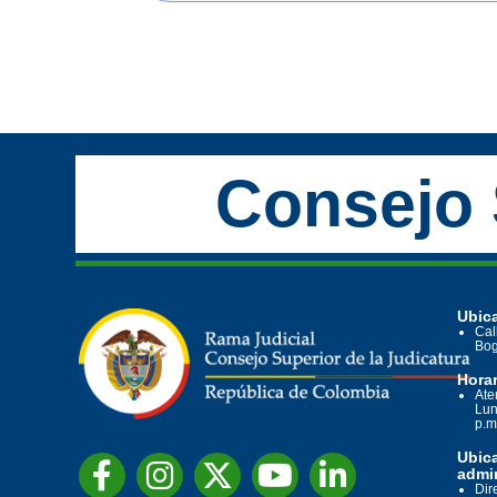
Consejo 
Ubica
Cal
Bog
Horar
Ate
Lun
p.m
Ubic
admin
Dir