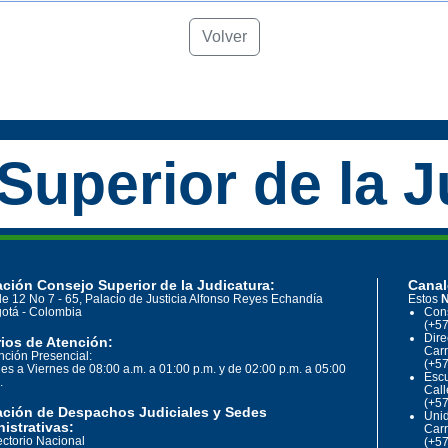
Volver
Superior de la J
ción Consejo Superior de la Judicatura:
Canal
le 12 No 7 - 65, Palacio de Justicia Alfonso Reyes Echandía
Estos
N
otá - Colombia
Cons
(+57
Dire
ios de Atención:
Carr
nción Presencial:
(+57
es a Viernes de 08:00 a.m. a 01:00 p.m. y de 02:00 p.m. a 05:00
Escu
.
Call
(+57
ación de Despachos Judiciales y Sedes
Unid
istrativas:
Carr
ectorio Nacional
(+57