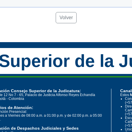
Volver
Superior de la J
ción Consejo Superior de la Judicatura:
Canal
le 12 No 7 - 65, Palacio de Justicia Alfonso Reyes Echandía
Estos
N
otá - Colombia
Cons
(+57
Dire
ios de Atención:
Carr
nción Presencial:
(+57
es a Viernes de 08:00 a.m. a 01:00 p.m. y de 02:00 p.m. a 05:00
Escu
.
Call
(+57
ación de Despachos Judiciales y Sedes
Unid