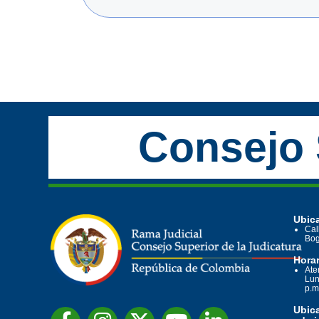
Consejo 
Ubica
Cal
Bog
Horar
Ate
Lun
p.m
Ubic