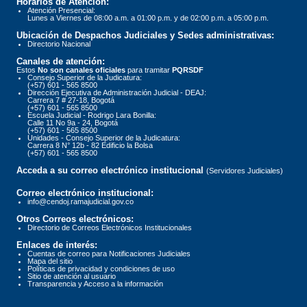
Horarios de Atención:
Atención Presencial:
Lunes a Viernes de 08:00 a.m. a 01:00 p.m. y de 02:00 p.m. a 05:00 p.m.
Ubicación de Despachos Judiciales y Sedes administrativas:
Directorio Nacional
Canales de atención:
Estos
No son canales oficiales
para tramitar
PQRSDF
Consejo Superior de la Judicatura:
(+57) 601 - 565 8500
Dirección Ejecutiva de Administración Judicial - DEAJ:
Carrera 7 # 27-18, Bogotá
(+57) 601 - 565 8500
Escuela Judicial - Rodrigo Lara Bonilla:
Calle 11 No 9a - 24, Bogotá
(+57) 601 - 565 8500
Unidades - Consejo Superior de la Judicatura:
Carrera 8 N° 12b - 82 Edificio la Bolsa
(+57) 601 - 565 8500
Acceda a su correo electrónico institucional
(Servidores Judiciales)
Correo electrónico institucional:
info@cendoj.ramajudicial.gov.co
Otros Correos electrónicos:
Directorio de Correos Electrónicos Institucionales
Enlaces de interés:
Cuentas de correo para Notificaciones Judiciales
Mapa del sitio
Políticas de privacidad y condiciones de uso
Sitio de atención al usuario
Transparencia y Acceso a la información