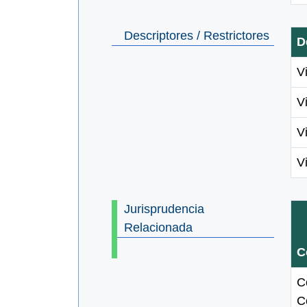
Descriptores / Restrictores
D
Vi
Vi
Vi
Vi
Jurisprudencia
Relacionada
C
C
C