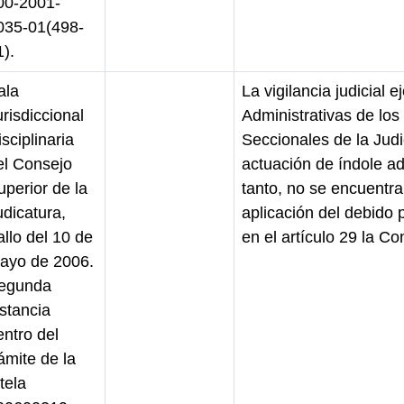
00-2001-
035-01(498-
).
ala
La vigilancia judicial e
risdiccional
Administrativas de lo
sciplinaria
Seccionales de la Jud
el Consejo
actuación de índole ad
uperior de la
tanto, no se encuentra
udicatura,
aplicación del debido
allo del 10 de
en el artículo 29 la Con
ayo de 2006.
egunda
nstancia
entro del
ámite de la
tela