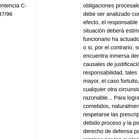
entencia C-
obligaciones procesal
37/96
debe ser analizado co
efecto, el responsable
situación deberá estim
funcionario ha actuad
o si, por el contrario,
encuentra inmersa den
causales de justificaci
responsabilidad, tales
mayor, el caso fortuito,
cualquier otra circunst
razonable... Para logra
cometidos, naturalme
respetarse las prescri
debido proceso y la pos
derecho de defensa par