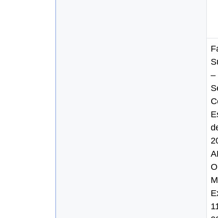
Fa
S
–
S
C
E
d
2
A
O
M
E
1