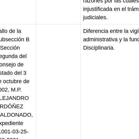
razones por las cuales
injustificada en el trá
judiciales.
llo de la
Diferencia entre la vigi
ubsección B
administrativa y la func
 Sección
Disciplinaria.
egunda del
onsejo de
stado del 3
e octubre de
002, M.P.
LEJANDRO
RDÓÑEZ
ALDONADO,
xpediente
1001-03-25-