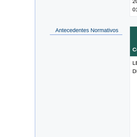
2
0
Antecedentes Normativos
C
L
D