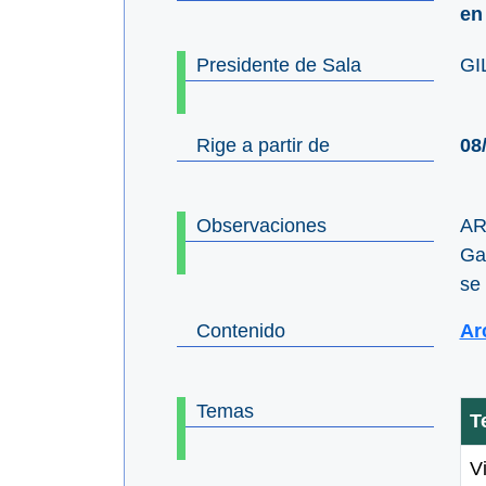
en
Presidente de Sala
GI
Rige a partir de
08
Observaciones
AR
Gac
se 
Contenido
Ar
Temas
T
Vi